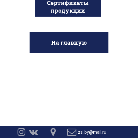
Сертификаты
продукции
На главную




zsi.by@mail.ru