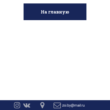
На главную




zsi.by@mail.ru