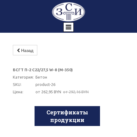
Назад
-10%
БСГТ П-2 С22/27,5 W-8 (М-350)
Категория:
Бетон
SKU:
product-26
Цена:
от 262,95 BYN
от 292,16 BYN
Сертификаты
продукции