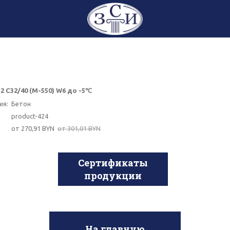
2 С32/40 (М-550) W6 до -5℃
ия:
Бетон
product-424
от 270,91 BYN
от 301,01 BYN
Сертификаты
продукции
На главную