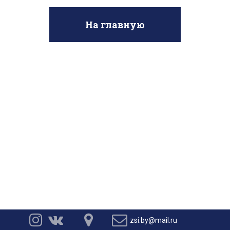
На главную




zsi.by@mail.ru