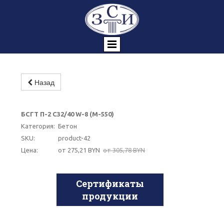
Назад
-10%
БСГТ П-2 С32/40 W-8 (М-550)
Категория:
Бетон
SKU:
product-42
Цена:
от 275,21 BYN
от 305,78 BYN
Сертификаты
продукции