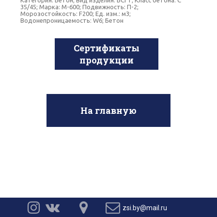
Категория: Бетон; Вид изделия: БСГТ; Класс бетона: C
35/45; Марка: М-600; Подвижность: П-2;
Морозостойкость: F200; Ед. изм.: м3;
Водонепроницаемость: W6; Бетон
Сертификаты
продукции
На главную




zsi.by@mail.ru