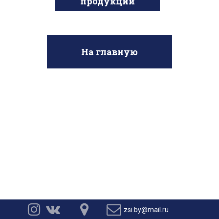
продукции
На главную




zsi.by@mail.ru