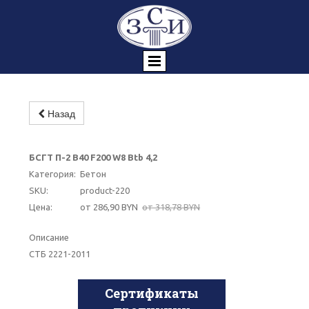
Назад
-10%
БСГТ П-2 В40 F200 W8 Btb 4,2
Категория:
Бетон
SKU:
product-220
Цена:
от 286,90 BYN
от 318,78 BYN
Описание
СТБ 2221-2011
Сертификаты