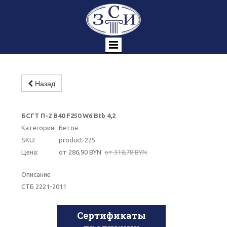
Назад
-10%
БСГТ П-2 В40 F250 W6 Btb 4,2
Категория:
Бетон
SKU:
product-225
Цена:
от 286,90 BYN
от 318,78 BYN
Описание
СТБ 2221-2011
Сертификаты