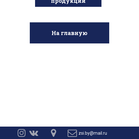
продукции
На главную




zsi.by@mail.ru