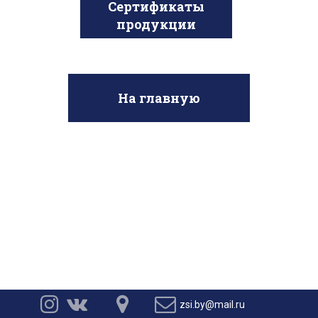
Сертификаты
продукции
На главную




zsi.by@mail.ru