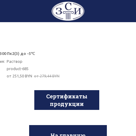
00 Пк2(3) до -5℃
ия:
Раствор
product-685
от 251,50 BYN
от 279,44 BYN
Сертификаты
продукции
На главную