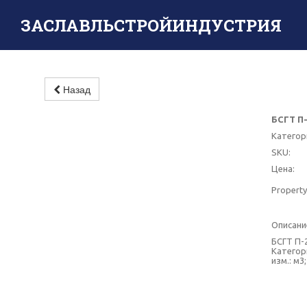
ЗАСЛАВЛЬСТРОЙИНДУСТРИЯ
Назад
БСГТ П-
Категор
SKU:
Цена:
Property
Описани
БСГТ П-2
Категори
изм.: м