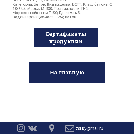
БСГТ П-4 С18/22,5 W-4(М-300)
Категория: Бетон; Вид изделия: БСГТ; Класс бетона: C
18/22,5; Марка: М-300; Подвижность: П-4;
Морозостойкость: F150; Ед. изм.: м3;
Водонепроницаемость: W4; Бетон
Сертификаты
продукции
На главную




zsi.by@mail.ru