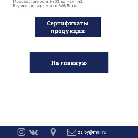
Морозостойкость: F200; Ед. изм.: м3;
Водонепроницаемость: W6; Бетон
Сертификаты
продукции
На главную




zsi.by@mail.ru