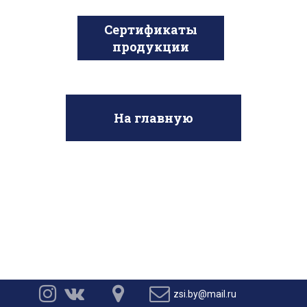
Сертификаты
продукции
На главную




zsi.by@mail.ru